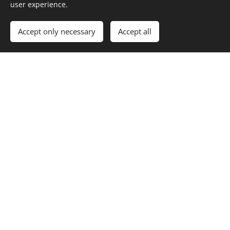
user experience.
Hartglas...
Accept only necessary
Accept all
Hartglas ist ein Float- oder Ornamentglas, welches gegen
Temperaturänderungen und gegen Schlag beständig ist. Aus
diesen Gründen kann es auch als Konstruktionseinheit
verwendet werden. Beim Bruch zerfällt das Glas in kleine
Stücke, welche zum Großteil keine scharfen Ecken haben und
sind nicht gegenseitig verbinden. Dank dieser Eigenschaften
können Verletzungen vermieden werden.