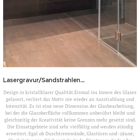
Lasergravur/Sandstrahlen...
Design in kristallklarer Qualität.Einmal ins Innere des Glases
gelasert, verliert das Motiv nie wieder an Ausstrahlung und
Intensität. Es ist eine neue Dimension der Glasbearbeitung,
bei der die Glasoberfläche vollkommen unberührt bleibt und
gleichzeitig der Kreativität keine Grenzen mehr gesetzt sind.
Die Einsatzgebiete sind sehr vielfältig und werden ständig
erweitert. Egal ob Duschtrennwände, Glastüren und -zäune,