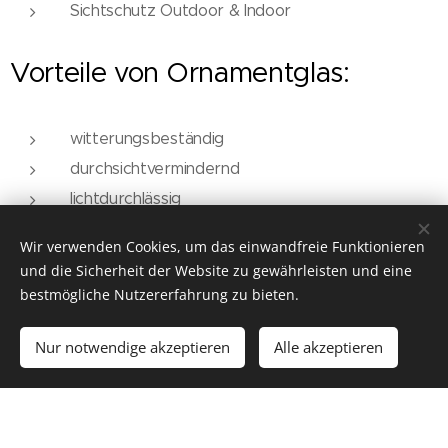
Sichtschutz Outdoor & Indoor
Vorteile von Ornamentglas:
witterungsbeständig
durchsichtvermindernd
lichtdurchlässig
leicht zu pflegen
Wir verwenden Cookies, um das einwandfreie Funktionieren
lichtstreuend
und die Sicherheit der Website zu gewährleisten und eine
dekorativ
bestmögliche Nutzererfahrung zu bieten.
Nur notwendige akzeptieren
Alle akzeptieren